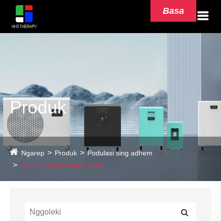
Basa
Produk
Ngarep
Produk
Podulasi sing adhem
Bathtub Acrylic karo Chiller