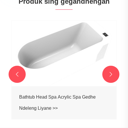
Produk sing gegandhengan


Bathtub Acrylic Premium Kanggo Chiller
Ndeleng Liyane >>