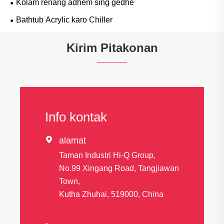
Kolam renang adhem sing gedhe
Bathtub Acrylic karo Chiller
Kirim Pitakonan
Info kontak

alamat
Taman Industri Hi-Q Group,
No.99 Xingang Road, Tangjiawan
Town,
Kutha Zhuhai, 519000, China