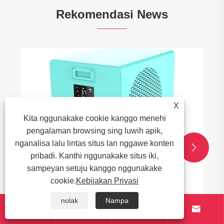
Rekomendasi News
X
Kita nggunakake cookie kanggo menehi
pengalaman browsing sing luwih apik,
nganalisa lalu lintas situs lan nggawe konten


pribadi. Kanthi nggunakake situs iki,
sampeyan setuju kanggo nggunakake
cookie.
Kebijakan Privasi
Dina Buruh ing Line-Line-Line-Pelanggaran
Pisanan
nolak
Nampa




Ndeleng Liyane >>