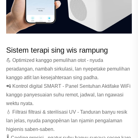
Sistem terapi sing wis rampung
💪 Optimized kanggo pemulihan otot - nyuda
peradangan, nambah sirkulasi, lan nyepetake pemulihan
kanggo atlit lan kesejahteraan sing padha.
📲 Kontrol digital SMART - Panel Sentuhan Aktifake WiFi
kanggo panyesuaian suhu remot, jadwal, lan ngawasi
wektu nyata.
💧 Filtrasi filtrasi & sterilisasi UV - Tanduran banyu resik
lan jelas, nyuda pangopènan lan njamin pengalaman
higienis saben-saben.
🌡 Cooling presisi - ngatur suhu banyu supaya cocog karo