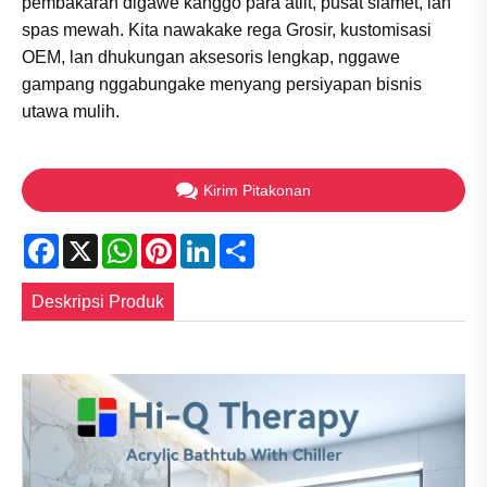
pembakaran digawe kanggo para atlit, pusat slamet, lan
spas mewah. Kita nawakake rega Grosir, kustomisasi
OEM, lan dhukungan aksesoris lengkap, nggawe
gampang nggabungake menyang persiyapan bisnis
utawa mulih.
Kirim Pitakonan
Facebook
X
WhatsApp
Pinterest
LinkedIn
Share
Deskripsi Produk