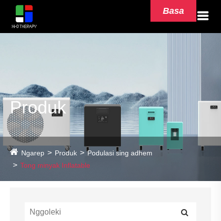
Basa
Produk
Ngarep
Produk
Podulasi sing adhem
Tong minyak Inflatable