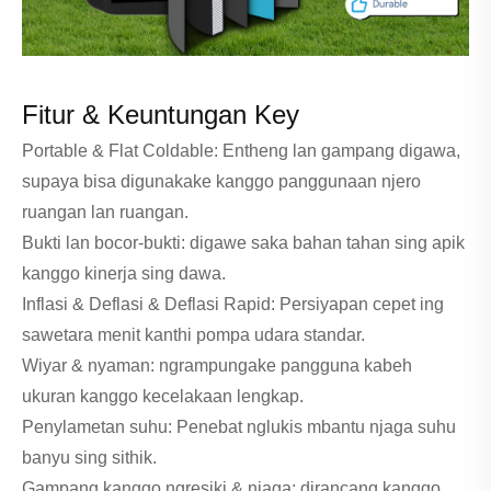
Fitur & Keuntungan Key
Portable & Flat Coldable: Entheng lan gampang digawa,
supaya bisa digunakake kanggo panggunaan njero
ruangan lan ruangan.
Bukti lan bocor-bukti: digawe saka bahan tahan sing apik
kanggo kinerja sing dawa.
Inflasi & Deflasi & Deflasi Rapid: Persiyapan cepet ing
sawetara menit kanthi pompa udara standar.
Wiyar & nyaman: ngrampungake pangguna kabeh
ukuran kanggo kecelakaan lengkap.
Penylametan suhu: Penebat nglukis mbantu njaga suhu
banyu sing sithik.
Gampang kanggo ngresiki & njaga: dirancang kanggo