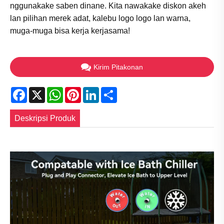
nggunakake saben dinane. Kita nawakake diskon akeh
lan pilihan merek adat, kalebu logo logo lan warna,
muga-muga bisa kerja kerjasama!
Kirim Pitakonan
Facebook
X
WhatsApp
Pinterest
LinkedIn
Share
Deskripsi Produk