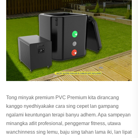
Tong minyak premium PVC Premium kita dirancang
kanggo nyedhiyakake cara sing cepet lan gampang
ngalami keuntungan terapi banyu adhem. Apa sampeyan
minangka atlit profesional, penggemar fitness, utawa
wanchinness sing lemu, baju sing tahan lama iki, lan lipat