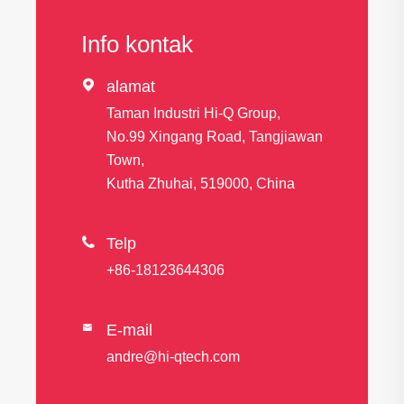
Info kontak

alamat
Taman Industri Hi-Q Group,
No.99 Xingang Road, Tangjiawan
Town,
Kutha Zhuhai, 519000, China

Telp
+86-18123644306
E-mail

andre@hi-qtech.com