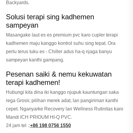
Backyards.
Solusi terapi sing kadhemen
sampeyan
Masangake laut es es premium pvc karo cupler terapi
kadhemen maju kanggo kontrol suhu sing tepat. Ora
perlu terus tuku es - Chiller adus ha-q njaga banyu
sampeyan kanthi gampang.
Pesenan saiki & nemu kekuwatan
terapi kadhemen!
Hubungi kita dina iki kanggo njupuk kauntungan saka
rega Grosir, pilihan merek adat, lan pangiriman kanthi
cepet. Nganyarke Recovery lan Wellness Rutinitas karo
Mandi ICH PRIOUM HI-Q PVC.
24 jam tel .:
+86 198 0756 1550