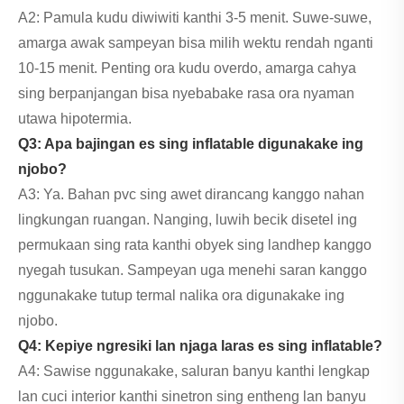
A2: Pamula kudu diwiwiti kanthi 3-5 menit. Suwe-suwe,
amarga awak sampeyan bisa milih wektu rendah nganti
10-15 menit. Penting ora kudu overdo, amarga cahya
sing berpanjangan bisa nyebabake rasa ora nyaman
utawa hipotermia.
Q3: Apa bajingan es sing inflatable digunakake ing
njobo?
A3: Ya. Bahan pvc sing awet dirancang kanggo nahan
lingkungan ruangan. Nanging, luwih becik disetel ing
permukaan sing rata kanthi obyek sing landhep kanggo
nyegah tusukan. Sampeyan uga menehi saran kanggo
nggunakake tutup termal nalika ora digunakake ing
njobo.
Q4: Kepiye ngresiki lan njaga laras es sing inflatable?
A4: Sawise nggunakake, saluran banyu kanthi lengkap
lan cuci interior kanthi sinetron sing entheng lan banyu