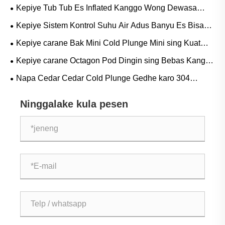
Pilihan Preferred kanggo Terapi Dingin Modern
Kepiye Tub Tub Es Inflated Kanggo Wong Dewasa
Kanggo Chiller Adus Es Ningkatake Pengalaman Terapi
Kepiye Sistem Kontrol Suhu Air Adus Banyu Es Bisa
Dingin Sampeyan
Ngapikake Pemulihan lan Kinerja
Kepiye carane Bak Mini Cold Plunge Mini sing Kuat
Kelas Komersial Ngowahi Rutinitas Pemulihan lan
Kepiye carane Octagon Pod Dingin sing Bebas Kanggo
Kesehatan Modern
Mandi Es Ngubah Rutinitas Pemulihan lan Kabugaran
Napa Cedar Cedar Cold Plunge Gedhe karo 304
Stainless Steel minangka Investasi Paling Apik kanggo
Ninggalake kula pesen
Rutinitas Pemulihan lan Kesejahteraan