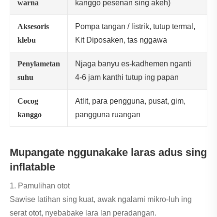
warna
kanggo pesenan sing akeh)
Aksesoris
Pompa tangan / listrik, tutup termal,
klebu
Kit Diposaken, tas nggawa
Penylametan
Njaga banyu es-kadhemen nganti
suhu
4-6 jam kanthi tutup ing papan
Cocog
Atlit, para pengguna, pusat, gim,
kanggo
pangguna ruangan
Mupangate nggunakake laras adus sing
inflatable
1. Pamulihan otot
Sawise latihan sing kuat, awak ngalami mikro-luh ing
serat otot, nyebabake lara lan peradangan.