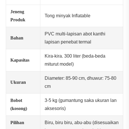
Jeneng
Tong minyak Inflatable
Produk
PVC multi-lapisan abot kanthi
Bahan
lapisan penebat termal
Kira-kira. 300 liter (beda-beda
Kapasitas
miturut model)
Diameter: 85-90 cm, dhuwur: 75-80
Ukuran
cm
Bobot
3-5 kg ​​(gumantung saka ukuran lan
(kosong)
aksesoris)
Pilihan
Biru, biru biru, abu-abu (disesuaikan