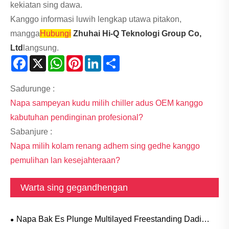
kekiatan sing dawa.
Kanggo informasi luwih lengkap utawa pitakon,
mangga
Hubungi
Zhuhai Hi-Q Teknologi Group Co,
Ltd
langsung.
Facebook
X
WhatsApp
Pinterest
LinkedIn
Share
Sadurunge :
Napa sampeyan kudu milih chiller adus OEM kanggo
kabutuhan pendinginan profesional?
Sabanjure :
Napa milih kolam renang adhem sing gedhe kanggo
pemulihan lan kesejahteraan?
Warta sing gegandhengan
Napa Bak Es Plunge Multilayed Freestanding Dadi