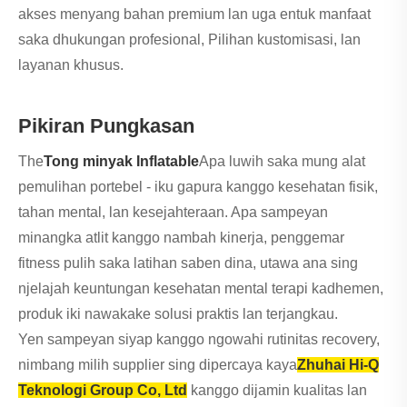
akses menyang bahan premium lan uga entuk manfaat
saka dhukungan profesional, Pilihan kustomisasi, lan
layanan khusus.
Pikiran Pungkasan
The
Tong minyak Inflatable
Apa luwih saka mung alat
pemulihan portebel - iku gapura kanggo kesehatan fisik,
tahan mental, lan kesejahteraan. Apa sampeyan
minangka atlit kanggo nambah kinerja, penggemar
fitness pulih saka latihan saben dina, utawa ana sing
njelajah keuntungan kesehatan mental terapi kadhemen,
produk iki nawakake solusi praktis lan terjangkau.
Yen sampeyan siyap kanggo ngowahi rutinitas recovery,
nimbang milih supplier sing dipercaya kaya
Zhuhai Hi-Q
Teknologi Group Co, Ltd
kanggo dijamin kualitas lan