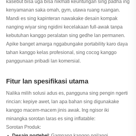
kasebut bisa uga bisa nikmati keuntungan sing padha ing
kenyamanan saka omah, gym, utawa ruang ruangan.
Mandi es sing kapinteran nawakake desain kompak
nanging wiyar sing ngidini kecelakaan full-awak tanpa
kebutuhan kanggo peralatan sing gedhe lan permanen.
Apike banget amarga nggabungake portability karo daya
tahan kanggo kelas profesional, sing cocog kanggo
panggunaan pribadi lan komersial.
Fitur lan spesifikasi utama
Nalika milih solusi adus es, pangguna sing pengin ngerti
rincian: kepiye awet, lan apa bahan sing digunakake
kanggo macem-macem jinis awak. Ing ngisor iki
minangka sorotan laras es sing inflatable:
Sorotan Produk:
Desain portebel
: Gampang kanggo ngilangi,