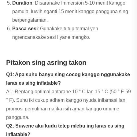
Duration
: Disaranake Immersion 5-10 menit kanggo
pamula, luwih nganti 15 menit kanggo pangguna sing
berpengalaman.
Pasca-sesi
: Gunakake tutup termal yen
ngrencanakake sesi liyane mengko.
Pitakon sing asring takon
Q1: Apa suhu banyu sing cocog kanggo nggunakake
laras es sing inflatable?
A1: Rentang optimal antarane 10 ° C lan 15 ° C (50 ° F-59
° F). Suhu iki cukup adhem kanggo nyuda inflamasi lan
promosi pemulihan nalika isih aman kanggo umume
pangguna.
Q2: Suwene aku kudu tetep mlebu ing laras es sing
inflatable?