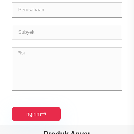
ngirim

Produk Anyar