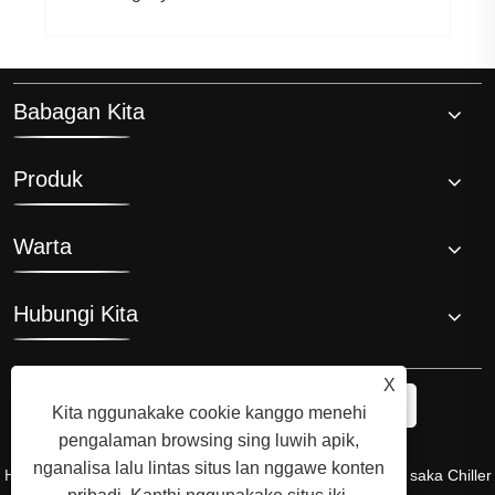
Babagan Kita
Produk
Warta
Hubungi Kita
X
Kita nggunakake cookie kanggo menehi
pengalaman browsing sing luwih apik,
nganalisa lalu lintas situs lan nggawe konten
Hak Cipta © 2008 Hi-Q Group, Penemu Asli lan Produsen saka Chiller